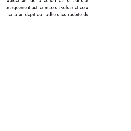
rapidement de direction ou à s’arrêter 
brusquement est ici mise en valeur et cela 
même en dépit de l’adhérence réduite du 
sol.
En ce qui concerne l’équipement ou les 
règles, peu de différence avec le polo sur 
gazon si ce n’est la balle de polo qui est 
remplacée par une balle de plastique 
rouge ainsi que les fers des chevaux qui 
sont équipés de crampons et d’un boudin 
pour éviter que la neige ne s’accumule 
sous leurs pieds. 
Source FFP
#Polopedia
#jeudepolo
#polosurherbe