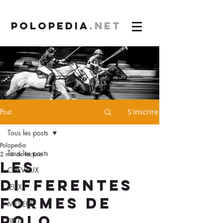
POLOPEDIA
.NET
Post
S'inscrire
Tous les posts
Polopedia
Tous les posts
2 min de lecture
LES
CHEVAUX
DIFFERENTES
JEUX
FORMES DE
METIERS
POLO
LIEUX