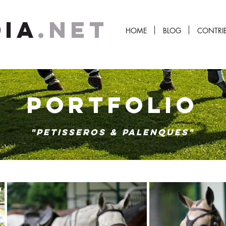
IA
.NET
HOME
BLOG
CONTRI
PORTFOLIO
"PETISSEROS & PALENQUES"