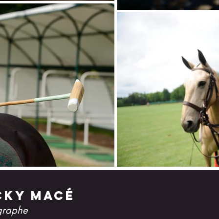
cky macé
graphe