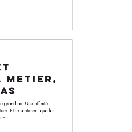
ET
 METIER,
RAS
e grand air. Une affinité
ure. Et le sentiment que les
uc....