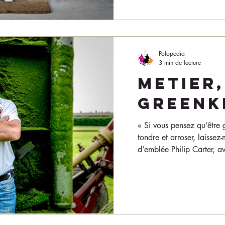
Polopedia
3 min de lecture
METIER,
GREENK
« Si vous pensez qu’être g
tondre et arroser, laissez-
d’emblée Philip Carter, av