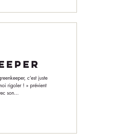
EEPER
reenkeeper, c’est juste
moi rigoler ! » prévient
ec son...