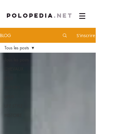
POLOPEDIA
.NET
BLOG
S'inscrire
Tous les posts
Tous les posts
CHEVAUX
JEUX
METIERS
LIEUX
LIFE STYLE
HISTOIRE